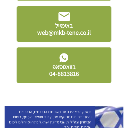
באימייל
web@mkb-tene.co.il
בוואטסאפ
04-8813816
במשקי טנא ליבנו עם משפחות הנרצחים, החטופים
והנעדרים. אנו מחזקים את קיבוצי ותושבי העוטף, כוחות
הביטחון וצה”ל, תושבי מדינת ישראל כולה ומייחלים לימים
שקטים וטובים יותר.