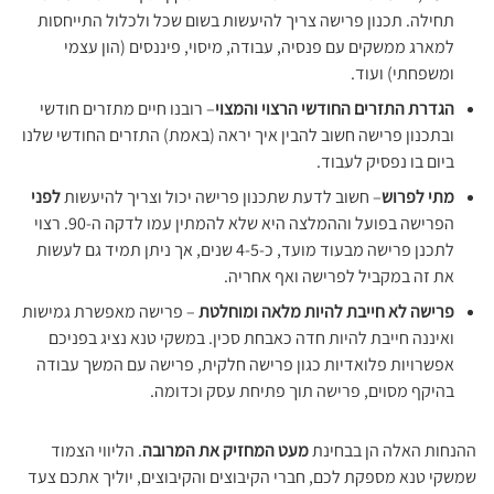
תחילה. תכנון פרישה צריך להיעשות בשום שכל ולכלול התייחסות
למארג ממשקים עם פנסיה, עבודה, מיסוי, פיננסים (הון עצמי
ומשפחתי) ועוד.
הגדרת התזרים החודשי הרצוי והמצוי
– רובנו חיים מתזרים חודשי
ובתכנון פרישה חשוב להבין איך יראה (באמת) התזרים החודשי שלנו
ביום בו נפסיק לעבוד.
מתי לפרוש
– חשוב לדעת שתכנון פרישה יכול וצריך להיעשות
לפני
הפרישה בפועל וההמלצה היא שלא להמתין עמו לדקה ה-90. רצוי
לתכנן פרישה מבעוד מועד, כ-4-5 שנים, אך ניתן תמיד גם לעשות
את זה במקביל לפרישה ואף אחריה.
פרישה לא חייבת להיות מלאה ומוחלטת
– פרישה מאפשרת גמישות
ואיננה חייבת להיות חדה כאבחת סכין. במשקי טנא נציג בפניכם
אפשרויות פלואדיות כגון פרישה חלקית, פרישה עם המשך עבודה
בהיקף מסוים, פרישה תוך פתיחת עסק וכדומה.
ההנחות האלה הן בבחינת
מעט המחזיק את המרובה
. הליווי הצמוד
שמשקי טנא מספקת לכם, חברי הקיבוצים והקיבוצים, יוליך אתכם צעד