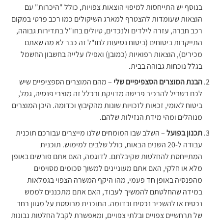
בנוסף יש התייחסות למיפוי הוצאות צפויות, כולל "היכרות" עם
הוצאות שעומדות להצטרף למארג השיקולים כמו רכב פרטי במקום
רכב חברה, עזרה לילדים ולנכדים, טיולים בחו"ל בתדירות גבוהה,
התייקרות ביטוחים (ביטוח נסיעות לחו"ל זה כבר לא מה שאתם
מכירים), הוצאות רפואיות (כמובן) ואפילו עלייה בחשבון החשמל
בגלל נוכחות גבוהה בבית.
הבנת המוצרים הסצפיפיים שלי
– מהם המוצרים הספציפיים שיש
לכם בשביל להרכיב פרישה מדויקת ובכלל זה מוצרי פנסיה, גמל,
ביטוח לאומי, זכאות לזכויות שונות מהקיבוץ וכדומה. היכן המוצרים
מנוהלים ומהי מידת הנזילות שלהם.
תכנון בפועל
– השלב שבו המומחים שלנו מייצרים עבורכם תוכנית
עבודה ל-20 השנים הבאות, כולל שלבים למימוש. תוכנית
המתייחסת להחלטות שקיבלתם. לדוגמה, האם אתם פורשים באופן
מלא או חלקי, האם אתם מעוניינים למשוך סכומים מסוימים
מהפנסיה באופן חד פעמי, מהו היקף המשרה הצפוי בגמלאות
במידה שהחלטתם להמשיך לעבוד, האם אתם מתכננים לממש
נכסים או להשכיר נכסים וכדומה. התוכנית מבוססת על מגוון רחב
של תרחשיים צפויים ובלתי צפויים, ומאפשרת לקבל החלטות נבונות